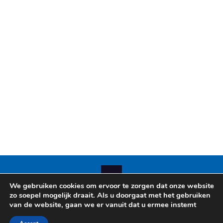
We gebruiken cookies om ervoor te zorgen dat onze website
zo soepel mogelijk draait. Als u doorgaat met het gebruiken
© 2026 Betheme by
Muffin group
| All Rights Reserved |
van de website, gaan we er vanuit dat u ermee instemt
Powered by
WordPress